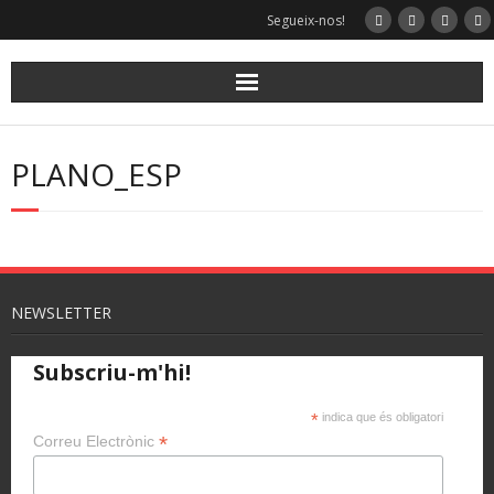
Segueix-nos!
PLANO_ESP
NEWSLETTER
Subscriu-m'hi!
*
indica que és obligatori
*
Correu Electrònic