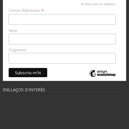
*
indica que és obligatori
*
Correu Electrònic
Nom
Cognoms
ENLLAÇOS D'INTERÈS