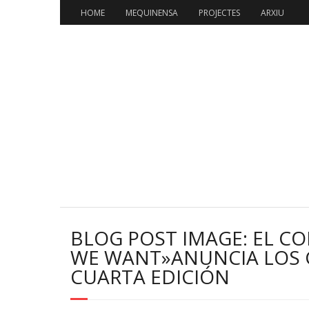
Skip
HOME
MEQUINENSA
PROJECTES
ARXIU
to
content
BLOG POST IMAGE: EL C
WE WANT»ANUNCIA LOS 
CUARTA EDICIÓN