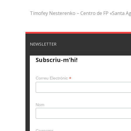
Timofey Nesterenko – Centro de FP «Santa Ag
NEWSLETTER
Subscriu-m'hi!
*
Correu Electrònic
Nom
Cognoms