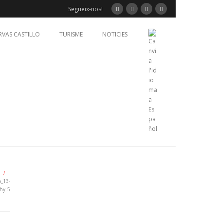
Segueix-nos!
RVAS CASTILLO
TURISME
NOTICIES
/
_13-
hy_5