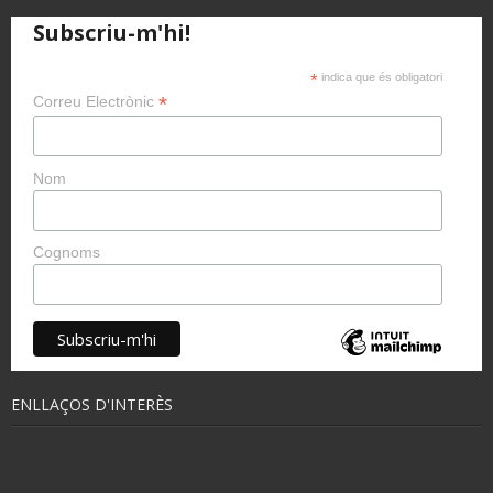
Subscriu-m'hi!
*
indica que és obligatori
*
Correu Electrònic
Nom
Cognoms
ENLLAÇOS D'INTERÈS