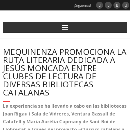
Saltar
¡Síguenos!
al
contenido
MEQUINENZA PROMOCIONA LA
RUTA LITERARIA DEDICADA A
JESÚS MONCADA ENTRE
CLUBES DE LECTURA DE
DIVERSAS BIBLIOTECAS
CATALANAS
La experiencia se ha llevado a cabo en las bibliotecas
Joan Rigau i Sala de Vidreres, Ventura Gassull de
Calafell y Maria Aurèlia Capmany de Sant Boi de
Llobregat a través del proyecto «Clàssics catalans a