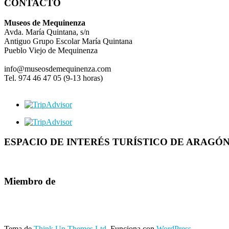
CONTACTO
Museos de Mequinenza
Avda. María Quintana, s/n
Antiguo Grupo Escolar María Quintana
Pueblo Viejo de Mequinenza
info@museosdemequinenza.com
Tel. 974 46 47 05 (9-13 horas)
ESPACIO DE INTERÉS TURÍSTICO DE ARAGÓ
Miembro de
Tema de
Think Up Themes Ltd
. Funciona con
WordPress
.