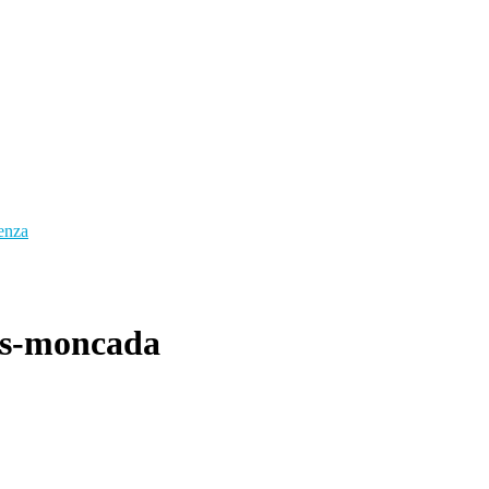
enza
sus-moncada