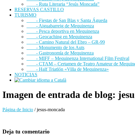
- Ruta Literaria “Jesús Moncada”
RESERVAS CASTILLO
TURISMO
- Fiestas de San Blas y Santa Águeda
- Aiguabarreig de Mequinenza
- Pesca deportiva en Mequinenza
- Geocaching en Mequinenza
- Camino Natural del Ebro – GR-99
- Monumento de los Auts
- Gastronomía de Mequinenza
- MIFF – Mequinenza International Film Festival
- CTAM – Certamen de Teatro Amateur de Mequin
- Half Triatlón «Villa de Mequinenza»
NOTICIAS
Imagen de entrada de blog: je
Página de Inicio
/
jesus-moncada
Deja tu comentario