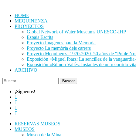
Saltar
al
HOME
contenido
MEQUINENZA
PROYECTOS
Global Network of Water Museums UNESCO-IHP
Espais Escrits
Proyecto Imágenes para la Memoria
Proyecto La memòria dels carrers
Proyecto Mequinenza 1970-2020. 50 años de “Poble No
Exposición «Miguel Ibarz: La sencillez de la vanguardia
Exposición «Edmon Vallès: Instantes de un recorrido vit
ARCHIVO
¡Síguenos!
RESERVAS MUSEOS
MUSEOS
Museo de la Mina