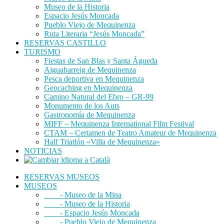
Museo de la Historia
Espacio Jesús Moncada
Pueblo Viejo de Mequinenza
Ruta Literaria “Jesús Moncada”
RESERVAS CASTILLO
TURISMO
Fiestas de San Blas y Santa Águeda
Aiguabarreig de Mequinenza
Pesca deportiva en Mequinenza
Geocaching en Mequinenza
Camino Natural del Ebro – GR-99
Monumento de los Auts
Gastronomía de Mequinenza
MIFF – Mequinenza International Film Festival
CTAM – Certamen de Teatro Amateur de Mequinenza
Half Triatlón «Villa de Mequinenza»
NOTICIAS
RESERVAS MUSEOS
MUSEOS
- Museo de la Mina
- Museo de la Historia
- Espacio Jesús Moncada
- Pueblo Viejo de Mequinenza