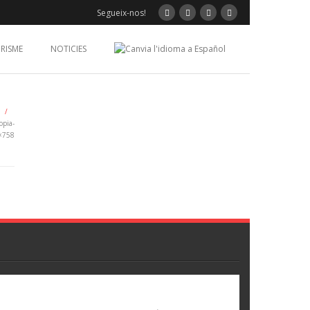
Segueix-nos!
RISME
NOTICIES
/
opia-
×758