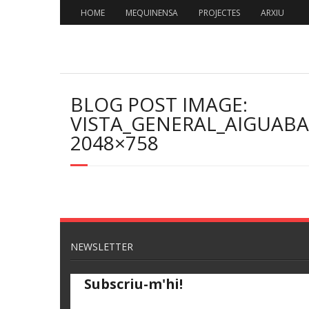
Skip
HOME
MEQUINENSA
PROJECTES
ARXIU
to
content
BLOG POST IMAGE:
VISTA_GENERAL_AIGUABA
2048×758
NEWSLETTER
Subscriu-m'hi!