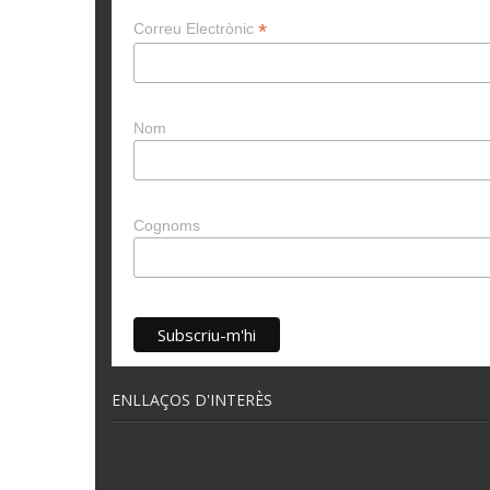
*
Correu Electrònic
Nom
Cognoms
ENLLAÇOS D'INTERÈS