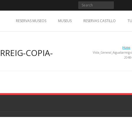
RESERVAS MUSEOS
MUSEUS
RESERVAS CASTILLO
TU
Home
RREIG-COPIA-
Vista_General_Aiguabarreig-c
2048