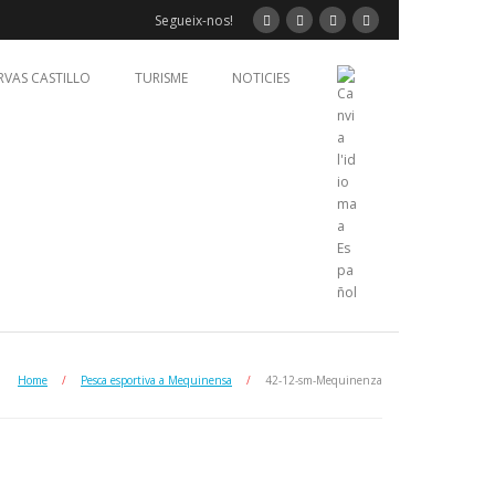
Segueix-nos!
RVAS CASTILLO
TURISME
NOTICIES
Home
/
Pesca esportiva a Mequinensa
/
42-12-sm-Mequinenza