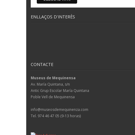
ENLLAÇOS D'INTERÈS
CONTACTE
Museus de Mequinensa
Av. María Quintana, s/n
Antic Grup Escolar María Quintana
Poble Vell de Mequinensa
info@museosdemequinenza.com
Tel. 974 46 47 05 (9-13 horas)