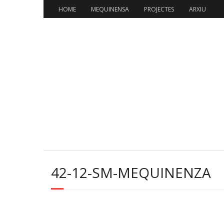
Skip
HOME
MEQUINENSA
PROJECTES
ARXIU
to
content
42-12-SM-MEQUINENZA