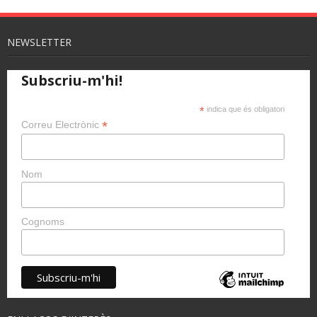
NEWSLETTER
Subscriu-m'hi!
*
indica que és obligatori
*
Correu Electrònic
Nom
Cognoms