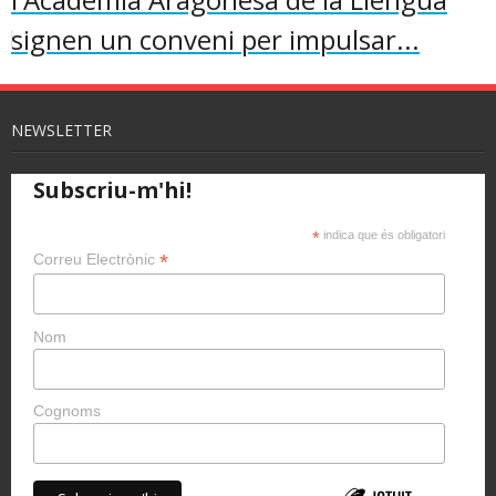
signen un conveni per impulsar...
NEWSLETTER
Subscriu-m'hi!
*
indica que és obligatori
*
Correu Electrònic
Nom
Cognoms