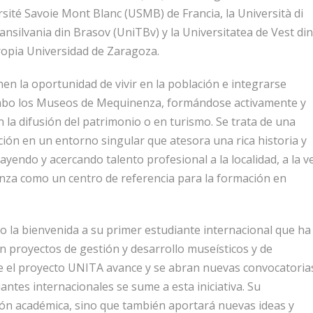
rsité Savoie Mont Blanc (USMB) de Francia, la Università di
ransilvania din Brasov (UniTBv) y la Universitatea de Vest din
opia Universidad de Zaragoza.
nen la oportunidad de vivir en la población e integrarse
a cabo los Museos de Mequinenza, formándose activamente y
n la difusión del patrimonio o en turismo. Se trata de una
ión en un entorno singular que atesora una rica historia y
yendo y acercando talento profesional a la localidad, a la v
nza como un centro de referencia para la formación en
la bienvenida a su primer estudiante internacional que ha
n proyectos de gestión y desarrollo museísticos y de
e el proyecto UNITA avance y se abran nuevas convocatoria
ntes internacionales se sume a esta iniciativa. Su
ión académica, sino que también aportará nuevas ideas y