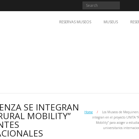
RESERVAS MUSEOS
MUSEUS
RESE
ENZA SE INTEGRAN
RURAL MOBILITY”
Home
/
Los Museos de Mequinen
integran en el proyecto UNITA “
NTES
Mobility” para acoger a estudi
universitarios internacio
ACIONALES