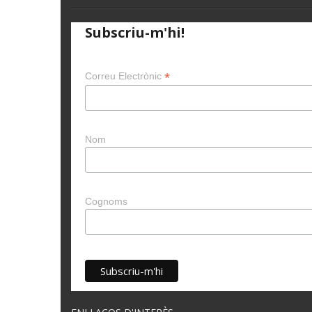
Subscriu-m'hi!
*
Correu Electrònic
Nom
Cognoms