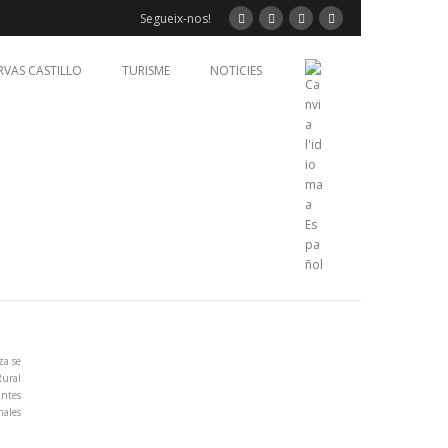
Segueix-nos!
RVAS CASTILLO
TURISME
NOTICIES
za se
Rural
antes
nales