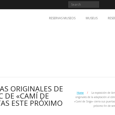
RESERVAS MUSEOS
MUSEUS
RESE
AS ORIGINALES DE
C DE «CAMÍ DE
Home
/
La exposición de lá
originales de la adaptación al cóm
TAS ESTE PRÓXIMO
«Camí de Sirga» cierra sus puertas
próximo fin de s