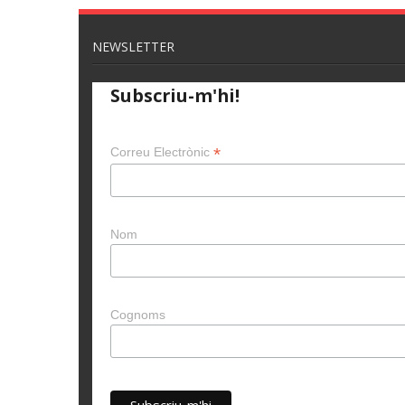
NEWSLETTER
Subscriu-m'hi!
*
Correu Electrònic
Nom
Cognoms