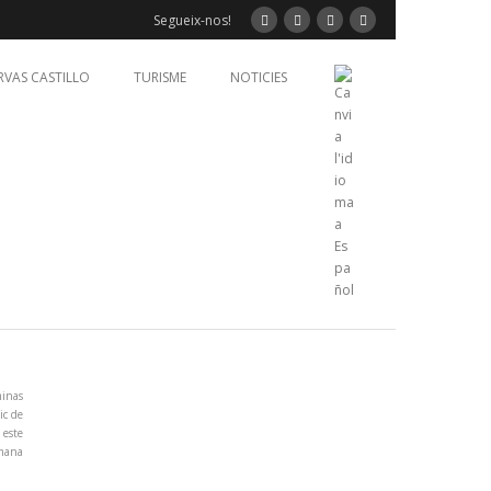
Segueix-nos!
RVAS CASTILLO
TURISME
NOTICIES
minas
ic de
 este
emana