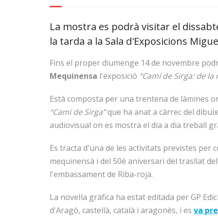
La mostra es podrà visitar el dissabte
la tarda a la Sala d'Exposicions Migue
Fins el proper diumenge 14 de novembre podrà
Mequinensa
l'exposició
“Camí de Sirga: de la 
Està composta per una trentena de làmines ori
“Camí de Sirga”
que ha anat a càrrec del dibu
audiovisual on es mostra el dia a dia treball grà
Es tracta d'una de les activitats previstes pe
mequinensà i del 50è aniversari del trasllat del
l'embassament de Riba-roja.
La novel·la gràfica ha estat editada per GP Edic
d'Aragó, castellà, català i aragonès, i es
va pr