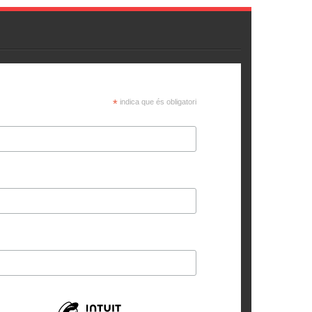
*
indica que és obligatori