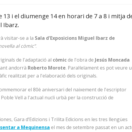
 13 i el diumenge 14 en horari de 7 a 8 i mitja d
l Ibarz.
 visitar-se a la
Sala d'Exposicions Miguel Ibarz de
novel·la al còmic”
.
ginals de l'adaptació al
còmic
de l'obra de
Jesús Moncada
ixant andorrà
Roberto Morote
. Paral·lelament es pot veure 
fic realitzat per a l'elaboració dels originals.
r commemorar el 80è aniversari del naixement de l'escriptor
 Poble Vell a l'actual nucli urbà per la construcció de
iones, Gara d’Edizions i Trilita Edicions en les tres llengües
esentar a Mequinensa
el mes de setembre passat en un act