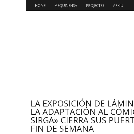
Skip
HOME
MEQUINENSA
PROJECTES
ARXIU
to
content
LA EXPOSICIÓN DE LÁMIN
LA ADAPTACIÓN AL CÓMI
SIRGA» CIERRA SUS PUER
FIN DE SEMANA