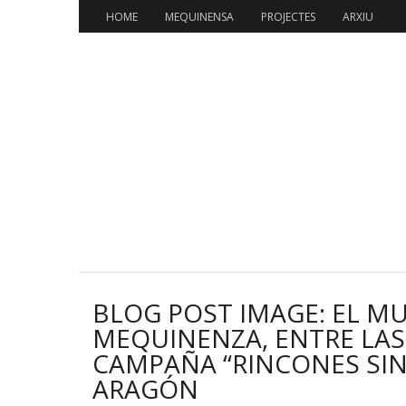
Skip
HOME
MEQUINENSA
PROJECTES
ARXIU
to
content
BLOG POST IMAGE: EL MU
MEQUINENZA, ENTRE LA
CAMPAÑA “RINCONES SIN
ARAGÓN