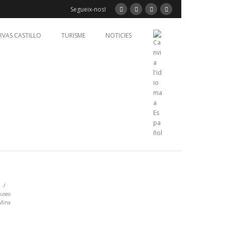
Segueix-nos!
RVAS CASTILLO
TURISME
NOTICIES
/
Museo
 Mina