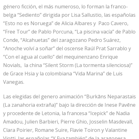
género ficción, el más numeroso, lo forman la franco-
belga “Sediento” dirigida por Lisa Sallustio, las españolas
“Esto no es Noruega” de Alicia Albares y Paco Cavero,
“Free Tour” de Pablo Porcuna, “La piscina vacía” de Pablo
Conde, “Alcahuetas” del zaragozano Pedro Suárez,
“Anoche volví a soñar” del oscense Raúl Prat Sarrablo y
“Con el agua al cuello” del mequinenzano Enrique
Novials, la china “Silent Storm (La tormenta silenciosa)”
de Grace Hsia y la colombiana “Vida Marina” de Luis
Vanegas.
Las elegidas del genero animación “Burkāns Neparastais
(La zanahoria extraña)” bajo la dirección de Inese Pavēne
y procedente de Letonia, la francesa “Icepick” de Nadia
Amadou, Julien Barbieri, Pierre Ghio, Josselin Masdevall,
Clara Poirier, Romane Suire, Flavie Toiron y Valantine
Viotti, las españolas “Y Eva también” de la aragonesa