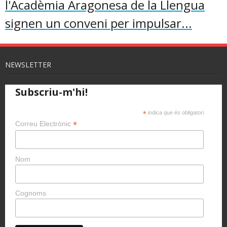
l'Acadèmia Aragonesa de la Llengua
signen un conveni per impulsar...
NEWSLETTER
Subscriu-m'hi!
*
indica que és obligatori
*
Correu Electrònic
Nom
Cognoms