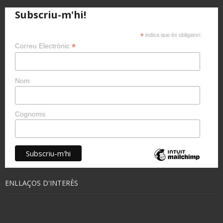
Subscriu-m'hi!
*
indica que és obligatori
*
Correu Electrònic
Nom
Cognoms
ENLLAÇOS D'INTERÈS